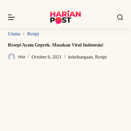
S
k
i
p
t
o
Utama
Resipi
c
o
Resepi Ayam Geprek. Masakan Viral Indonesia!
n
t
rina
October 6, 2021
kekeluargaan
,
Resipi
e
n
t