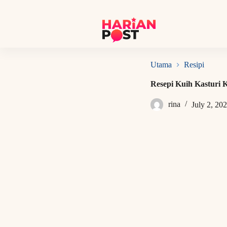
S
k
i
p
t
o
c
Utama
Resipi
o
n
Resepi Kuih Kasturi 
t
e
rina
July 2, 20
n
t