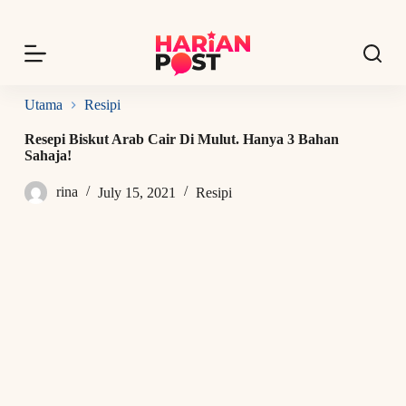
S
k
i
p
t
o
Utama
Resipi
c
o
Resepi Biskut Arab Cair Di Mulut. Hanya 3 Bahan
n
Sahaja!
t
e
rina
July 15, 2021
Resipi
n
t