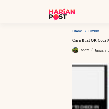
S
k
i
p
t
o
c
Utama
Umum
o
n
Cara Buat QR Code M
t
e
badra
January 
n
t