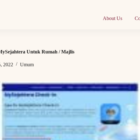
About Us
Co
ySejahtera Untuk Rumah / Majlis
5, 2022
Umum