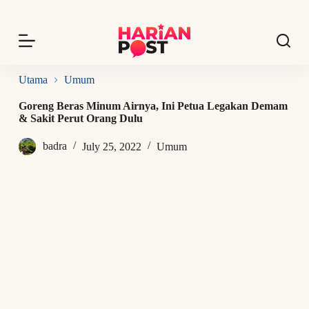
S
k
i
p
t
o
Utama
Umum
c
o
Goreng Beras Minum Airnya, Ini Petua Legakan Demam
n
& Sakit Perut Orang Dulu
t
e
badra
July 25, 2022
Umum
n
t