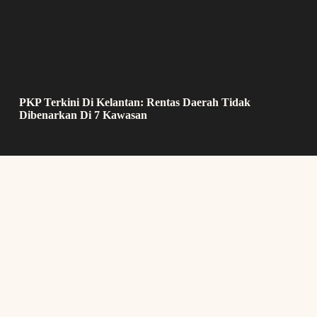
PKP Terkini Di Kelantan: Rentas Daerah Tidak
Dibenarkan Di 7 Kawasan