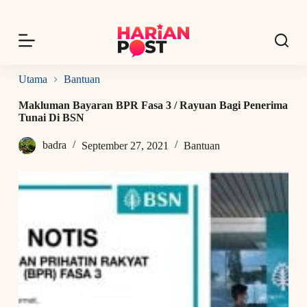
S
k
i
p
t
o
Utama
Bantuan
c
o
Makluman Bayaran BPR Fasa 3 / Rayuan Bagi Penerima
n
Tunai Di BSN
t
e
badra
September 27, 2021
Bantuan
n
t