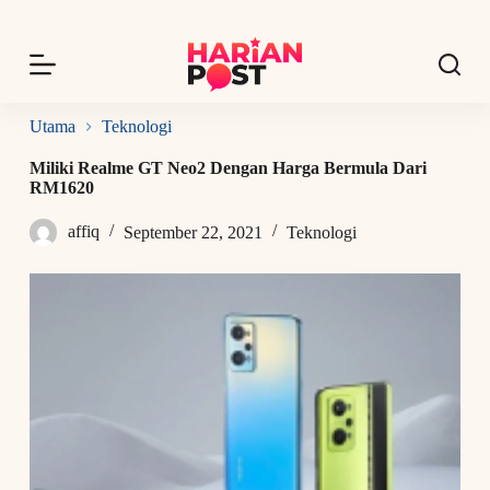
S
k
i
p
t
o
Utama
Teknologi
c
o
Miliki Realme GT Neo2 Dengan Harga Bermula Dari
n
RM1620
t
e
affiq
September 22, 2021
Teknologi
n
t