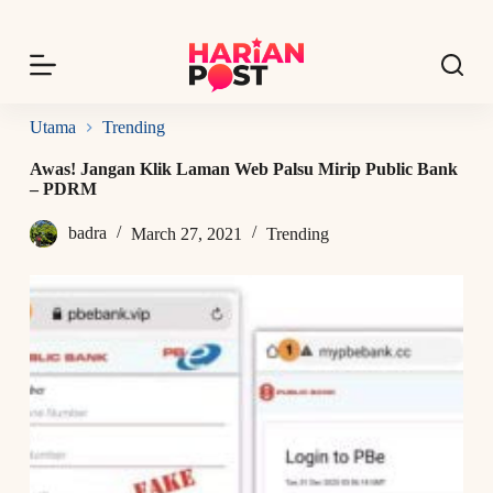
S
k
i
p
t
o
Utama
Trending
c
o
Awas! Jangan Klik Laman Web Palsu Mirip Public Bank
n
– PDRM
t
e
badra
March 27, 2021
Trending
n
t