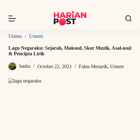
S
k
i
p
t
o
Utama
Umum
c
o
Lagu Negaraku: Sejarah, Maksud, Skor Muzik, Asal-usul
n
& Pencipta Lirik
t
e
badra
October 22, 2021
Fakta Menarik
,
Umum
n
t