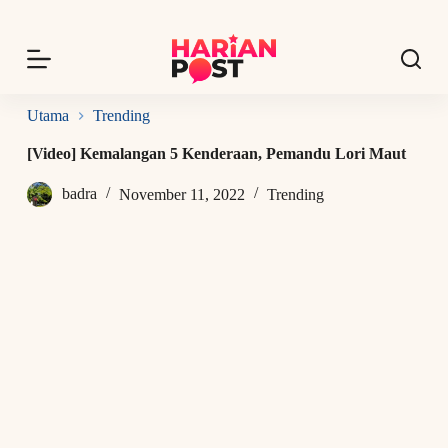
S
k
i
p
t
o
Utama
Trending
c
o
[Video] Kemalangan 5 Kenderaan, Pemandu Lori Maut
n
t
badra
November 11, 2022
Trending
e
n
t