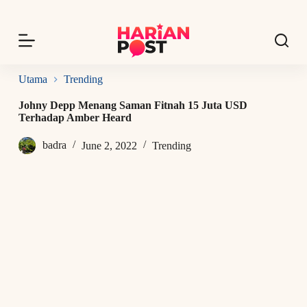
S
k
i
p
t
o
Utama
Trending
c
o
Johny Depp Menang Saman Fitnah 15 Juta USD
n
Terhadap Amber Heard
t
e
badra
June 2, 2022
Trending
n
t