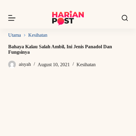
S
k
i
p
t
o
Utama
Kesihatan
c
o
Bahaya Kalau Salah Ambil, Ini Jenis Panadol Dan
n
Fungsinya
t
e
aisyah
August 10, 2021
Kesihatan
n
t