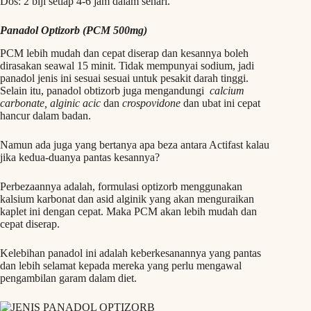
Dos: 2 biji setiap 4-6 jam dalam sehari.
Panadol Optizorb (PCM 500mg)
PCM lebih mudah dan cepat diserap dan kesannya boleh
dirasakan seawal 15 minit. Tidak mempunyai sodium, jadi
panadol jenis ini sesuai sesuai untuk pesakit darah tinggi.
Selain itu, panadol obtizorb juga mengandungi
calcium
carbonate, alginic acic
dan
crospovidone
dan ubat ini cepat
hancur dalam badan.
Namun ada juga yang bertanya apa beza antara Actifast kalau
jika kedua-duanya pantas kesannya?
Perbezaannya adalah, formulasi optizorb menggunakan
kalsium karbonat dan asid alginik yang akan menguraikan
kaplet ini dengan cepat. Maka PCM akan lebih mudah dan
cepat diserap.
Kelebihan panadol ini adalah keberkesanannya yang pantas
dan lebih selamat kepada mereka yang perlu mengawal
pengambilan garam dalam diet.