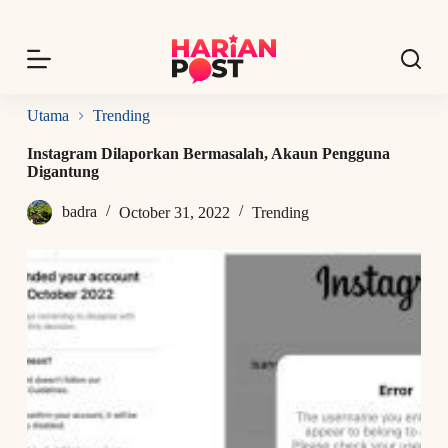
S
k
i
p
t
o
Utama
Trending
c
o
Instagram Dilaporkan Bermasalah, Akaun Pengguna
n
Digantung
t
e
badra
October 31, 2022
Trending
n
t