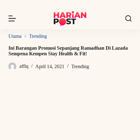
S
k
i
p
t
o
Utama
Trending
c
o
Ini Barangan Promosi Sepanjang Ramadhan Di Lazada
n
Sempena Kempen Stay Health & Fit!
t
e
affiq
April 14, 2021
Trending
n
t