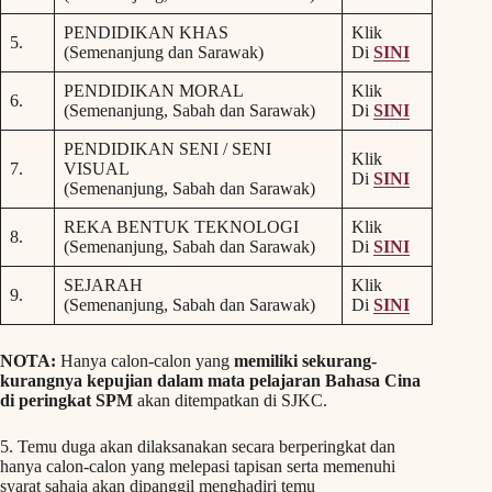
PENDIDIKAN KHAS
Klik
5.
(Semenanjung dan Sarawak)
Di
SINI
PENDIDIKAN MORAL
Klik
6.
(Semenanjung, Sabah dan Sarawak)
Di
SINI
PENDIDIKAN SENI / SENI
Klik
7.
VISUAL
Di
SINI
(Semenanjung, Sabah dan Sarawak)
REKA BENTUK TEKNOLOGI
Klik
8.
(Semenanjung, Sabah dan Sarawak)
Di
SINI
SEJARAH
Klik
9.
(Semenanjung, Sabah dan Sarawak)
Di
SINI
NOTA:
Hanya calon-calon yang
memiliki sekurang-
kurangnya kepujian dalam mata pelajaran Bahasa Cina
di peringkat SPM
akan ditempatkan di SJKC.
5. Temu duga akan dilaksanakan secara berperingkat dan
hanya calon-calon yang melepasi tapisan serta memenuhi
syarat sahaja akan dipanggil menghadiri temu