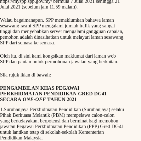
https://myspp.spp.gov.my/ bermula 7 Julai 2021 sehingga 21
Julai 2021 (sebelum jam 11.59 malam).
Walau bagaimanapun, SPP memaklumkan bahawa laman
sesawang rasmi SPP mengalami jumlah trafik yang sangat
tinggi dan menyebabkan server mengalami gangguan capaian,
pemohon adalah dinasihatkan untuk melayari laman sesawang
SPP dari semasa ke semasa.
Oleh itu, di sini kami kongsikan maklumat dari laman web
SPP dan pautan untuk permohonan jawatan yang berkaitan.
Sila rujuk iklan di bawah:
PENGAMBILAN KHAS PEGAWAI
PERKHIDMATAN PENDIDIKAN GRED DG41
SECARA
ONE-OFF
TAHUN 2021
1.Suruhanjaya Perkhidmatan Pendidikan (Suruhanjaya) selaku
Pihak Berkuasa Melantik (PBM) mempelawa calon-calon
yang berkelayakan, berpotensi dan berminat bagi memohon
jawatan Pegawai Perkhidmatan Pendidikan (PPP) Gred DG41
untuk lantikan tetap di sekolah-sekolah Kementerian
Pendidikan Malaysia.