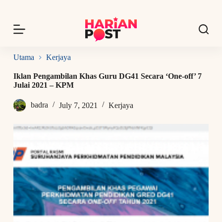
S
k
i
p
t
o
Utama
Kerjaya
c
o
Iklan Pengambilan Khas Guru DG41 Secara ‘One-off’ 7
n
Julai 2021 – KPM
t
e
badra
July 7, 2021
Kerjaya
n
t