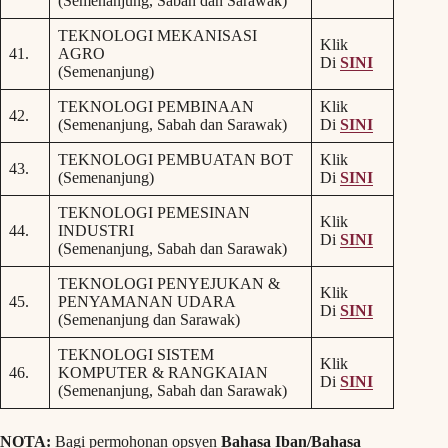
(Semenanjung, Sabah dan Sarawak)
TEKNOLOGI MEKANISASI
Klik
41.
AGRO
Di
SINI
(Semenanjung)
TEKNOLOGI PEMBINAAN
Klik
42.
(Semenanjung, Sabah dan Sarawak)
Di
SINI
TEKNOLOGI PEMBUATAN BOT
Klik
43.
(Semenanjung)
Di
SINI
TEKNOLOGI PEMESINAN
Klik
44.
INDUSTRI
Di
SINI
(Semenanjung, Sabah dan Sarawak)
TEKNOLOGI PENYEJUKAN &
Klik
45.
PENYAMANAN UDARA
Di
SINI
(Semenanjung dan Sarawak)
TEKNOLOGI SISTEM
Klik
46.
KOMPUTER & RANGKAIAN
Di
SINI
(Semenanjung, Sabah dan Sarawak)
NOTA:
Bagi permohonan opsyen
Bahasa Iban/Bahasa