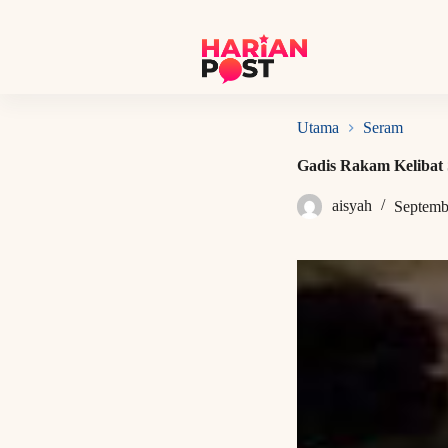
S
k
i
p
t
o
c
Utama
Seram
o
n
Gadis Rakam Kelibat
t
e
aisyah
Septemb
n
t