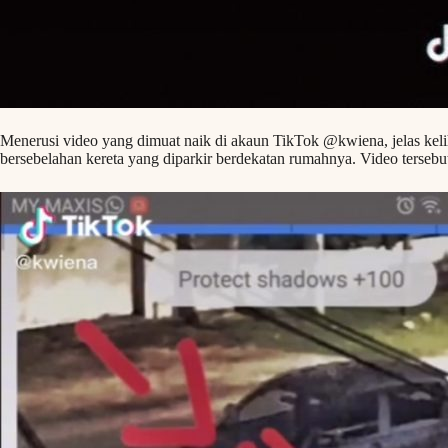
Menerusi video yang dimuat naik di akaun TikTok @kwiena, jelas keli
bersebelahan kereta yang diparkir berdekatan rumahnya. Video tersebu