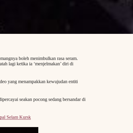
sememangnya boleh menimbulkan rasa seram.
h lagi ketika ia ‘menjelmakan’ diri di
 video yang menampakkan kewujudan entiti
 dipercayai seakan pocong sedang bersandar di
pal Selam Kursk