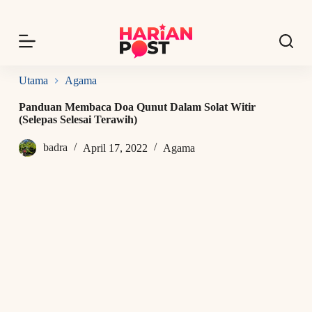
S
k
i
p
t
o
Utama
Agama
c
o
Panduan Membaca Doa Qunut Dalam Solat Witir
n
(Selepas Selesai Terawih)
t
e
badra
April 17, 2022
Agama
n
t