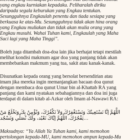
yang engkau kurniakan kepadaku. Peliharalah diriku
daripada segala keburukan yang Engkau tentukan.
Sesungguhnya Engkaulah penentu dan tiada sesiapa yang
berkuasa ke atas-Mu. Sesungguhnya tidak akan hina orang
yang Engkau muliakan dan tidak akan mulia orang yang
Engkau musuhi. Wahai Tuhan kami, Engkaulah yang Maha
Suci lagi yang Maha Tinggi”.
Boleh juga ditambah doa-doa lain jika berhajat tetapi mestilah
melihat kondisi makmum agar doa yang panjang tidak akan
membebankan makmum yang tua, sakit atau kanak-kanak.
Disunatkan kepada orang yang bersolat bersendirian atau
imam jika mereka ingin memanjangkan bacaan doa qunut
dengan membaca doa qunut Umar bin al-Khattab RA yang
panjang dan kami nyatakan sebahagiannya dan doa ini juga
terdapat di dalam kitab al-Azkar oleh Imam al-Nawawi RA:
اللَّهُمَّ إنَّا نَسْتَعِينُكَ وَنَسْتَغْفِرُكَ وَلاَ نَكْفُرُكَ، وَنُؤْمِنُ بِكَ وَنَخْلَعُ مَنْ
يَفْجُرُكَ، اللَّهُمَّ إيَّاكَ نَعْبُد، ولَكَ نُصَلِّي وَنَسْجُد…
Maksudnya: “Ya Allah Ya Tuhan kami, kami memohon
pertolongan kepada-MU, kami memohon ampun kepada-Mu