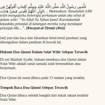
عَلَّمَنِي رَسُولُ اللَّهِ صَلَّى اللَّهُ عَلَيْهِ وَسَلَّمَ كَلِمَاتٍ أَقُولُهُنَّ فِي
الوِتْرِ: اللَّهُمَّ اهْدِنِي فِيمَنْ هَدَيْتَ…
Maksudnya: Rasulullah SAW
telah mengajarku beberapa perkataan untuk aku sebut di
dalam witir: “Ya Allah Ya Tuhan kami! Kurniakanlah
kepadaku petunjuk di kalangan mereka yang mendapat
petunjuk-Mu…”.
[Riwayat al-Tirmizi (464)]
Jadi jom kita baca dan fahamkan betul-betul panduan yang
dikongsikan dalam panduan di bawah ini.
Hukum Doa Qunut Dalam Solat Witir Selepas Terawih
Di sisi Mazhab Syafie, hukum membaca doa Qunut dalam
Solat Witir adalah sunat samada solat bersendirian atau
berjemaah.
Doa Qunut ini sunat dibaca pada 15 malam yang terakhir.
Tempoh Baca Doa Qunut Selepas Terawih
Doa Qunut dibaca setelah bangkit dari rukuk rakaat terakhir
Solat Witir.