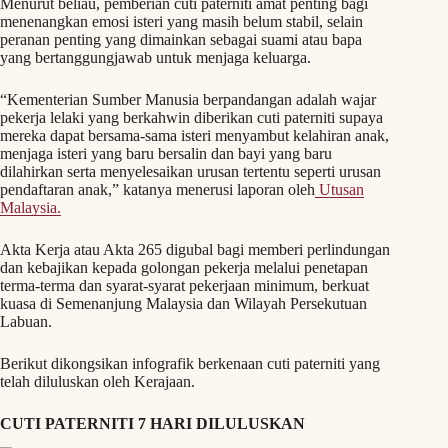
Menurut beliau, pemberian cuti paterniti amat penting bagi
menenangkan emosi isteri yang masih belum stabil, selain
peranan penting yang dimainkan sebagai suami atau bapa
yang bertanggungjawab untuk menjaga keluarga.
“Kementerian Sumber Manusia berpandangan adalah wajar
pekerja lelaki yang berkahwin diberikan cuti paterniti supaya
mereka dapat bersama-sama isteri menyambut kelahiran anak,
menjaga isteri yang baru bersalin dan bayi yang baru
dilahirkan serta menyelesaikan urusan tertentu seperti urusan
pendaftaran anak,” katanya menerusi laporan oleh
Utusan
Malaysia.
Akta Kerja atau Akta 265 digubal bagi memberi perlindungan
dan kebajikan kepada golongan pekerja melalui penetapan
terma-terma dan syarat-syarat pekerjaan minimum, berkuat
kuasa di Semenanjung Malaysia dan Wilayah Persekutuan
Labuan.
Berikut dikongsikan infografik berkenaan cuti paterniti yang
telah diluluskan oleh Kerajaan.
CUTI PATERNITI 7 HARI DILULUSKAN