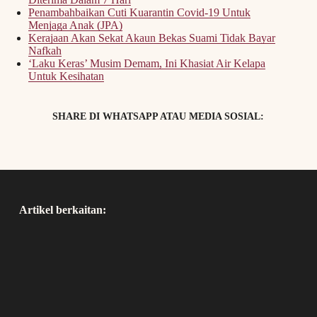
Penambahbaikan Cuti Kuarantin Covid-19 Untuk
Menjaga Anak (JPA)
Kerajaan Akan Sekat Akaun Bekas Suami Tidak Bayar
Nafkah
‘Laku Keras’ Musim Demam, Ini Khasiat Air Kelapa
Untuk Kesihatan
SHARE DI WHATSAPP ATAU MEDIA SOSIAL:
Artikel berkaitan: