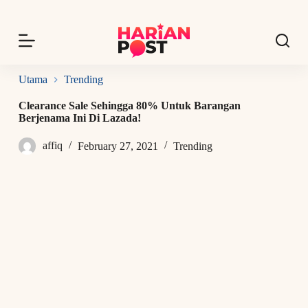
S
k
i
p
t
o
Utama
Trending
c
o
Clearance Sale Sehingga 80% Untuk Barangan
n
Berjenama Ini Di Lazada!
t
e
affiq
February 27, 2021
Trending
n
t