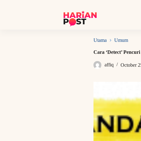
S
k
i
p
t
o
c
Utama
Umum
o
n
Cara ‘Detect’ Pencuri
t
e
affiq
October 2
n
t