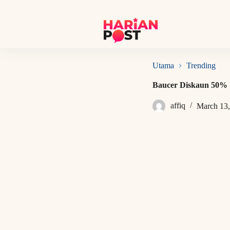
S
k
i
p
t
o
c
Utama
Trending
o
n
Baucer Diskaun 50% 
t
e
affiq
March 13,
n
t