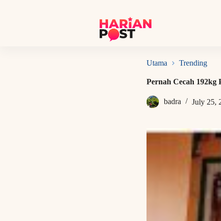
S
k
i
p
t
o
c
Utama
Trending
o
n
Pernah Cecah 192kg 
t
e
badra
July 25,
n
t