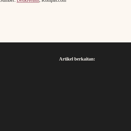
Sumber:
DetikHealth
, Kompas.com
Artikel berkaitan: