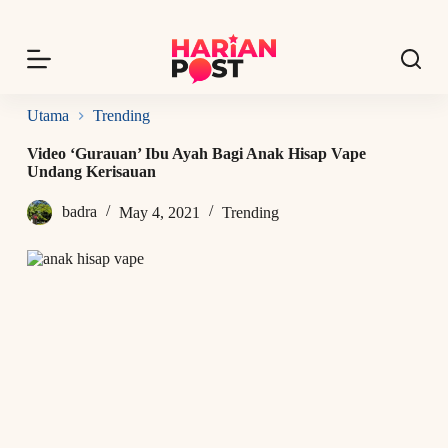
S
k
i
p
t
o
Utama
Trending
c
o
Video ‘Gurauan’ Ibu Ayah Bagi Anak Hisap Vape
n
Undang Kerisauan
t
e
badra
May 4, 2021
Trending
n
t