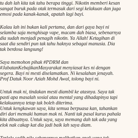
tu dah lah kita tak tahu berapa tinggi. Nikotin memberi kesan
sangat buruk pada otak termasuk dari segi kelakuan dan juga
emosi pada kanak-kanak, apatah lagi bayi.
Kalau lah ini bukan kali pertama, dan dari gaya bayi ni
selamba saja menghisap vape, macam dah biasa, sebenarnya
dia sudah menjadi penagih nikotin. Ya Allah! Ketagihan di
saat dia sendiri pun tak tahu haknya sebagai manusia. Dia
tak berdosa langsung!
Saya memohon pihak #PDRM dan
#JabatanKebajikanMasyarakat menyiasat kes ni dengan
segera. Bayi ni mesti diselamatkan. Ni kesalahan jenayah.
Prof Datuk Noor Aziah Mohd Awal, tolong bayi ni.
Untuk mak ni, tindakan mesti diambil ke atasnya. Saya tak
pasti apa masalah sosial atau mental yang dihadapinya tapi
kelakuannya tetap tak boleh diterima.
Untuk kengkawan saya, kita semua berpuasa kan, tahankan
diri dari memaki hamun mak ni. Nanti tak pasal kurus pahala
kita dibuatnya. Untuk saya, saya memang dah tak ada yang
elok nak cakap kat dia jadi baik lah saya diam.
Terlalu sedih pilu sebenarnya melihatkan anak yang tak