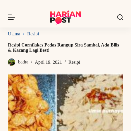
S
k
i
p
t
o
Utama
Resipi
c
o
Resipi Cornflakes Pedas Rangup Sira Sambal, Ada Bilis
n
& Kacang Lagi Best!
t
e
badra
April 19, 2021
Resipi
n
t