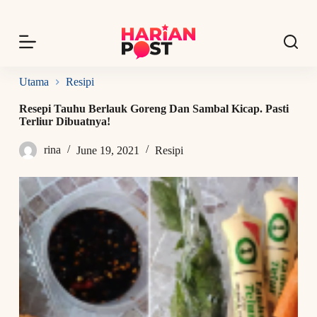
S
k
i
p
t
o
Utama
Resipi
c
o
Resepi Tauhu Berlauk Goreng Dan Sambal Kicap. Pasti
n
Terliur Dibuatnya!
t
e
rina
June 19, 2021
Resipi
n
t