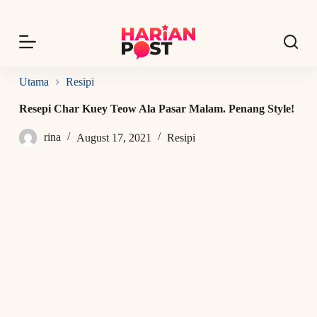
S
k
i
p
t
o
Utama
Resipi
c
o
Resepi Char Kuey Teow Ala Pasar Malam. Penang Style!
n
t
rina
August 17, 2021
Resipi
e
n
t