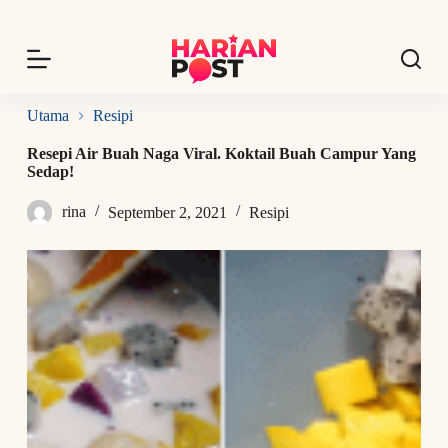
S
k
i
p
t
o
Utama
Resipi
c
o
Resepi Air Buah Naga Viral. Koktail Buah Campur Yang
n
Sedap!
t
e
rina
September 2, 2021
Resipi
n
t