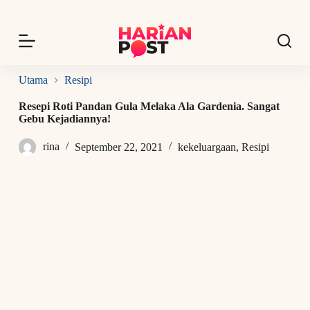
S
k
i
p
t
o
Utama
Resipi
c
o
Resepi Roti Pandan Gula Melaka Ala Gardenia. Sangat
n
Gebu Kejadiannya!
t
e
rina
September 22, 2021
kekeluargaan
,
Resipi
n
t