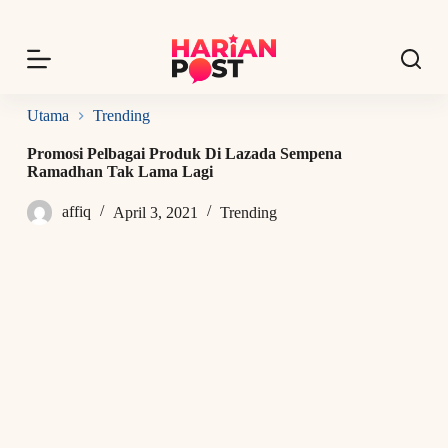
S
k
i
p
t
o
Utama
Trending
c
o
Promosi Pelbagai Produk Di Lazada Sempena
n
Ramadhan Tak Lama Lagi
t
e
affiq
April 3, 2021
Trending
n
t