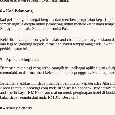
boleh grab awal sebelum tiket habis dijual.
6
– Kad Pelancong
kad pelancong ini sangat berguna dan memberi penjimatan kepada pem
sememangnya dicipta untuk pelancong untuk menerokai sesuatu tempat
Singapura pula ada Singapore Tourist Pass.
Kelebihan kad pelancongan ini ialah anda bakal dapat harga diskaun d
lain lagi bergantung kepada terma dan syarat tempat yang anda lawati
perkhidmatan ini.
7 – Aplikasi Shopback
Di zaman teknologi yang serba canggih ini, pelbagai aplikasi yang dici
memudahkan dan memberi kelebihan kepada pengguna. Malah aplikasi
Bagaimana aplikasi ini dapat memberi penjimatan kepada ada? Jika a
Klooks ataupun booking.com melalui aplikasi Shopback, sebenarnya a
anda perlu bayar RM1000 satu malam untuk penginapan hotel di booki
bakal dapat semula duit anda RM100. Best kan!
8 – Masak Sendiri