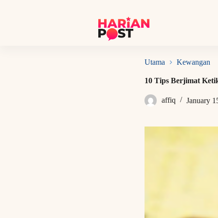
S
k
i
p
t
o
c
Utama
Kewangan
o
n
10 Tips Berjimat Ket
t
e
affiq
January 1
n
t