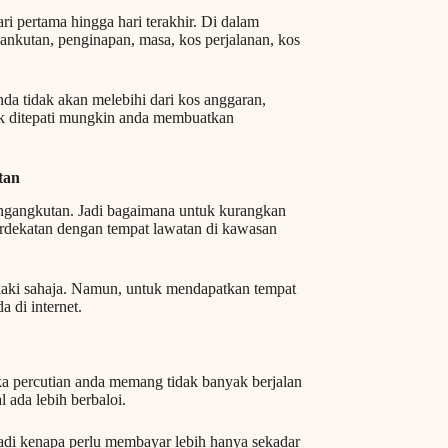
ari pertama hingga hari terakhir. Di dalam
engankutan, penginapan, masa, kos perjalanan, kos
nda tidak akan melebihi dari kos anggaran,
idak ditepati mungkin anda membuatkan
tan
engangkutan. Jadi bagaimana untuk kurangkan
rdekatan dengan tempat lawatan di kawasan
 kaki sahaja. Namun, untuk mendapatkan tempat
 di internet.
ika percutian anda memang tidak banyak berjalan
 ada lebih berbaloi.
 Jadi kenapa perlu membayar lebih hanya sekadar