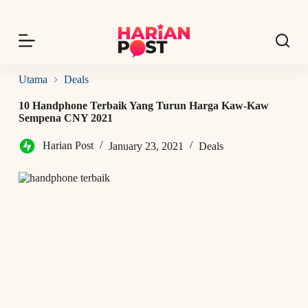
S
k
i
p
t
o
Utama
Deals
c
o
10 Handphone Terbaik Yang Turun Harga Kaw-Kaw
n
Sempena CNY 2021
t
e
Harian Post
January 23, 2021
Deals
n
t