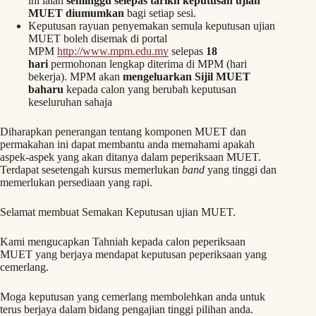
ini ialah
seminggu selepas tarikh keputusan ujian
MUET diumumkan
bagi setiap sesi.
Keputusan rayuan penyemakan semula keputusan ujian
MUET boleh disemak di portal
MPM
http://www.mpm.edu.my
selepas
18
hari
permohonan lengkap diterima di MPM (hari
bekerja). MPM akan
mengeluarkan Sijil MUET
baharu
kepada calon yang berubah keputusan
keseluruhan sahaja
Diharapkan penerangan tentang komponen MUET dan
permakahan ini dapat membantu anda memahami apakah
aspek-aspek yang akan ditanya dalam peperiksaan MUET.
Terdapat sesetengah kursus memerlukan
band
yang tinggi dan
memerlukan persediaan yang rapi.
Selamat membuat Semakan Keputusan ujian MUET.
Kami mengucapkan Tahniah kepada calon peperiksaan
MUET yang berjaya mendapat keputusan peperiksaan yang
cemerlang.
Moga keputusan yang cemerlang membolehkan anda untuk
terus berjaya dalam bidang pengajian tinggi pilihan anda.