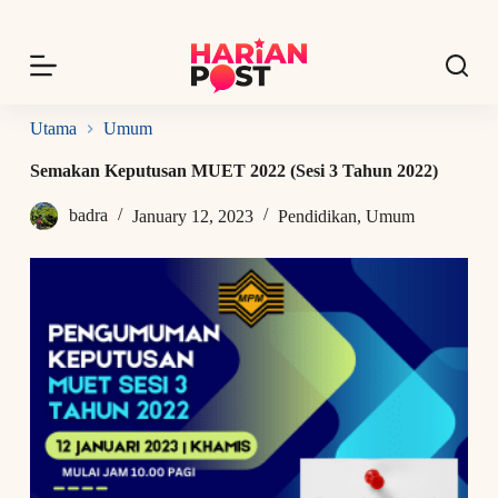
S
k
i
p
t
o
Utama
Umum
c
o
Semakan Keputusan MUET 2022 (Sesi 3 Tahun 2022)
n
t
badra
January 12, 2023
Pendidikan
,
Umum
e
n
t