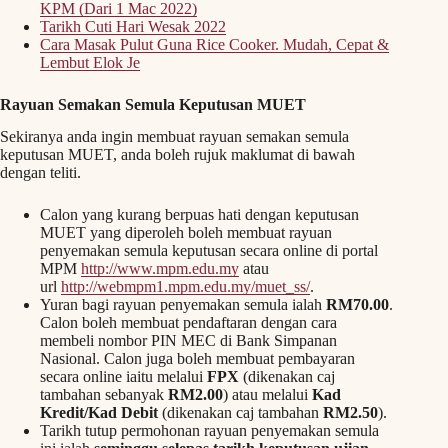
KPM (Dari 1 Mac 2022)
Tarikh Cuti Hari Wesak 2022
Cara Masak Pulut Guna Rice Cooker. Mudah, Cepat &
Lembut Elok Je
Rayuan Semakan Semula Keputusan MUET
Sekiranya anda ingin membuat rayuan semakan semula
keputusan MUET, anda boleh rujuk maklumat di bawah
dengan teliti.
Calon yang kurang berpuas hati dengan keputusan
MUET yang diperoleh boleh membuat rayuan
penyemakan semula keputusan secara online di portal
MPM
http://www.mpm.edu.my
atau
url
http://webmpm1.mpm.edu.my/muet_ss/
.
Yuran bagi rayuan penyemakan semula ialah
RM70.00
.
Calon boleh membuat pendaftaran dengan cara
membeli nombor PIN MEC di Bank Simpanan
Nasional. Calon juga boleh membuat pembayaran
secara online iaitu melalui
FPX
(dikenakan caj
tambahan sebanyak
RM2.00
) atau melalui
Kad
Kredit/Kad Debit
(dikenakan caj tambahan
RM2.50
).
Tarikh tutup permohonan rayuan penyemakan semula