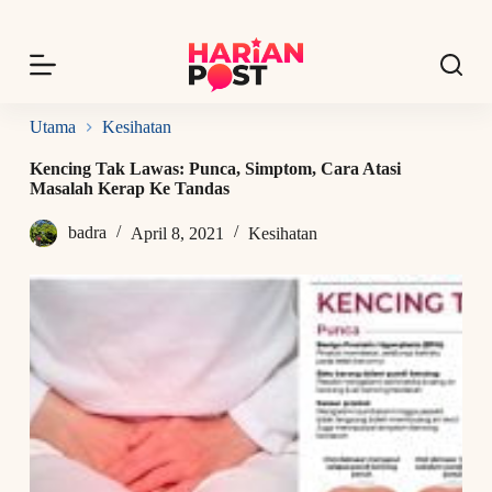
S
k
i
p
t
o
Utama
Kesihatan
c
o
Kencing Tak Lawas: Punca, Simptom, Cara Atasi
n
Masalah Kerap Ke Tandas
t
e
badra
April 8, 2021
Kesihatan
n
t